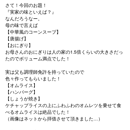
けーたです！
まだまだ辛い状況が続いています
ただ、みんなで頑張っているから
メディアへの出演、脚本＆音楽制
状況は良い方向に向かっている気
演出等のお問い合わせ
第2波、第3波の心配もされていま
辛抱強く粘って乗り越えていきま
share
最近の小西はというと…
やりたいことがありすぎて
色んなものに手を出してます…笑