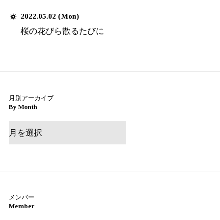
沢山食べて、大きくなりました！
みなさんの実家の味はなんですか
それでは今日はこの辺で！
今日も今日1日に感謝！
けーたでしたー！
Written by
小西啓太