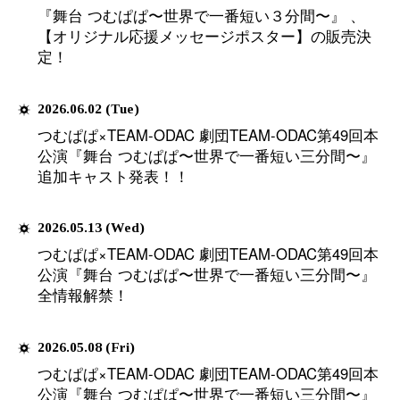
STAGE
SPE
2026.06.16 (Tue)
『舞台 つむぱぱ〜世界で一
ABOUT
ON
情報公開！！
2026.06.08 (Mon)
『舞台 つむぱぱ〜世界で一番
【オリジナル応援メッセージ
定！