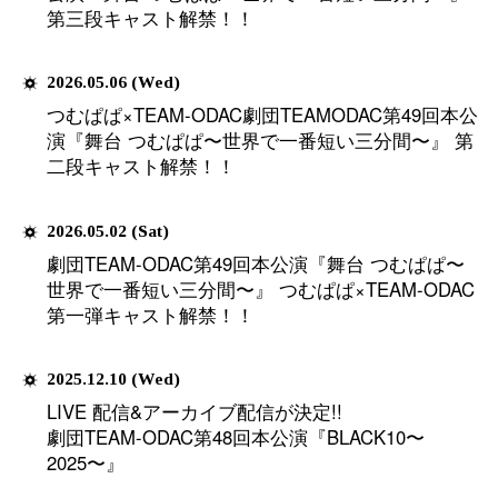
2026.06.02 (Tue)
つむぱぱ×TEAM-ODAC 劇団T
公演『舞台 つむぱぱ〜世界
メディアへの出演、脚本＆音楽制
追加キャスト発表！！
演出等のお問い合わせ
2026.05.13 (Wed)
share
つむぱぱ×TEAM-ODAC 劇団T
公演『舞台 つむぱぱ〜世界
全情報解禁！