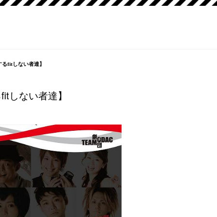
るfitしない者達】
fitしない者達】