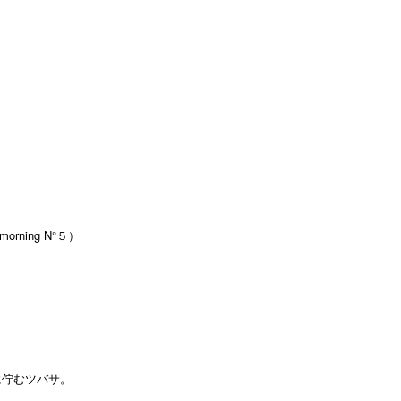
rning N°５）
に佇むツバサ。