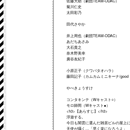
佐藤大助（劇団TEAM-ODAC）
菊川仁史
太田彩乃
田代さやか
井上周也（劇団TEAM-ODAC）
あだちあさみ
大石貴之
奈木野美幸
廣谷友紀子
小原正子（クワバタオハラ）
藤田記子（カムカムミニキーナ/good mo
やべきょうすけ
コンタキンテ（Wキャスト○）
モロ師岡（Wキャスト●）
<h3>【あらすじ】</h3>
浮遊する。
今日も闇雲に選んだ雑居ビルの屋上
天使が囁く…「早く楽になろうよ」