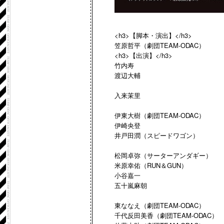
<h3>【脚本・演出】</h3>
笠原哲平（劇団TEAM-ODAC）
<h3>【出演】</h3>
竹内寿
渡辺大輔
入来茉里
伊東大樹（劇団TEAM-ODAC）
伊崎央登
井戸田潤（スピードワゴン）
松岡卓弥（サーターアンダギー）
米原幸佑（RUN＆GUN）
小谷嘉一
五十嵐麻朝
東ななえ（劇団TEAM-ODAC）
千代反田美香（劇団TEAM-ODAC）