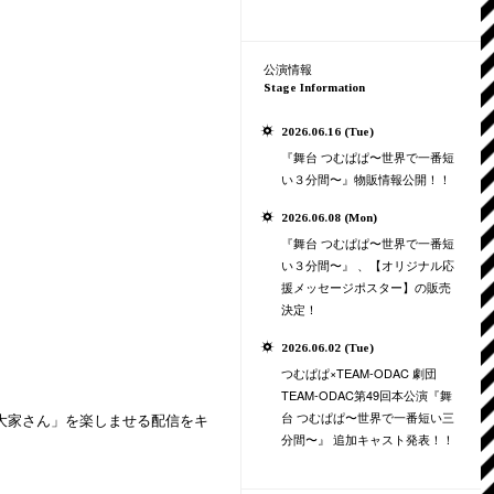
公演情報
Stage Information
2026.06.16 (Tue)
『舞台 つむぱぱ〜世界で一番短
い３分間〜』物販情報公開！！
2026.06.08 (Mon)
『舞台 つむぱぱ〜世界で一番短
い３分間〜』 、【オリジナル応
援メッセージポスター】の販売
決定！
2026.06.02 (Tue)
つむぱぱ×TEAM-ODAC 劇団
TEAM-ODAC第49回本公演『舞
台 つむぱぱ〜世界で一番短い三
大家さん」を楽しませる配信をキ
分間〜』 追加キャスト発表！！