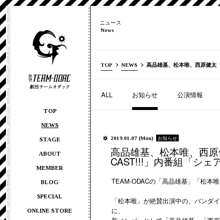
ニュース
News
TOP
NEWS
高品雄基、松本唯、西原健太『
ALL
お知らせ
公演情報
TOP
NEWS
お知らせ
2019.01.07 (Mon)
STAGE
高品雄基、松本唯、西原
ABOUT
CAST!!!」内番組「シ
MEMBER
TEAM-ODACの「高品雄基」「松本
BLOG
SPECIAL
「松本唯」が絶賛出演中の、バンダイナ
に、
ONLINE STORE