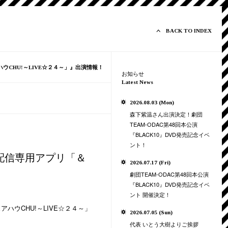
BACK TO INDEX
ウCHU!～LIVE☆２４～」』出演情報！
お知らせ
Latest News
2026.08.03 (Mon)
森下紫温さん出演決定！劇団
TEAM-ODAC第48回本公演
『BLACK10』DVD発売記念イベ
ント！
配信専用アプリ「＆
2026.07.17 (Fri)
劇団TEAM-ODAC第48回本公演
『BLACK10』DVD発売記念イベ
ント 開催決定！
ハウCHU!～LIVE☆２４～」
2026.07.05 (Sun)
代表 いとう大樹よりご挨拶