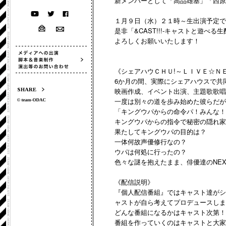
新メンバーとして「高品雄基」「西原
１月９日（水）２１時～生出演予定で
是非「&CAST!!!-キャストと遊
よろしくお願いいたします！
《シェアハウＣＨＵ!～ＬＩＶＥ☆Ｎ
6か月の間、実際にシェアハウスで共
SHARE
映画作成、イベント出演、主題歌歌唱
一度は別々の道を歩み始めた彼らだが
「キングウパからの命令パ！みんな！
キングウパからの指令で秘密の隠れ家
果たしてキングウパの目的は？
一体何故声優修行なの？
ウパは何処に行ったの？
色々な謎を抱えたまま、俳優達のNEXT
《配信説明》
『個人配信番組』ではキャスト達がシ
ャストが自ら考えてプロデュースしま
どんな番組になるかはキャスト次第！
番組を作っていくのはキャストと大家