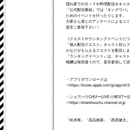
隠れ家でのＤＩＹや料理配信＆キャス
『公式配信番組』では『キングウパ』
ためのイベントを行ったりします。
大家さん達とのアンケートによるコミ
是非ご参加下さい！
《クエストやランキングイベントにつ
『個人配信クエスト』キャスト自らプ
ルなどがもらえるクエストを配信しま
『ランキングイベント』は、キャスト
報酬は毎回違うので、是非参加して頑
・アプリダウンロードは
⇒
https://itunes.apple.com/jp/app/id
・シェアハウCHU!〜LIVE☆NEXT〜
⇒
https://sharehouchu.channel.or.jp
「松本唯」「高品雄基」「西原健太」