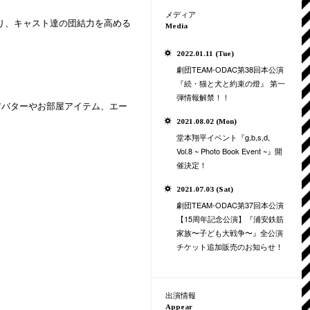
メディア
り、キャスト達の団結力を高める
Media
2022.01.11 (Tue)
劇団TEAM-ODAC第38回本公演
『続・猫と犬と約束の燈』 第一
弾情報解禁！！
アバターやお部屋アイテム、エー
2021.08.02 (Mon)
堂本翔平イベント『g,b,s,d,
Vol.8 ~ Photo Book Event ~』開
催決定！
2021.07.03 (Sat)
劇団TEAM-ODAC第37回本公演
【15周年記念公演】『浦安鉄筋
家族〜子ども大戦争〜』全公演
チケット追加販売のお知らせ！
出演情報
Appear