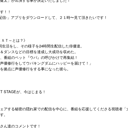
健太」が出演する事が決定いたしました！
す！！
べる生配信-」アプリをダウンロードして、２１時〜見て頂きたいです！
ＥＸＴ～とは？》
同生活をし、その様子を24時間生配信した俳優達。
＆ダンスなどの目標を達成し大成功を収めた。
、番組のペット『ウパ』の呼びかけで再集結！
声優修行をしてウパキングダムにハッピーを届けて！」
を拠点に声優修行をする事になった彼ら。
 STAGEが、今はじまる！
ェアする秘密の隠れ家での配信を中心に、番組を応援してくださる視聴者「
す。
さん達のコメントです！