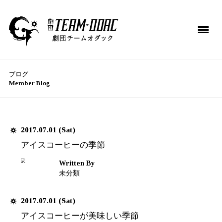
ブログ
Member Blog
TOP
ME
NEWS
BL
2017.07.01 (Sat)